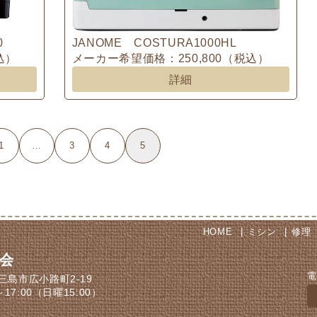
0
JANOME COSTURA1000HL
込）
メーカー希望価格：250,800（税込）
詳細
1
…
3
4
5
HOME
ミシン
修理
会
電
三島市広小路町2-19
0～17:00（日曜15:00）